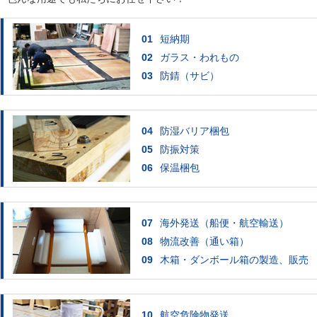
01
短納期
02
ガラス・われもの
03
防錆（サビ）
04
防湿バリア梱包
05
防振対策
06
保温梱包
07
海外発送（船便・航空輸送）
08
物流改善（通い箱）
09
木箱・ダンボール箱の製造、販売
10
航空危険物発送