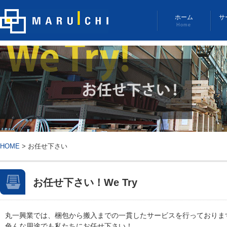
ホーム
サ
Home
HOME
>
お任せ下さい
お任せ下さい！
We Try
丸一興業では、梱包から搬入までの一貫したサービスを行っておりま
色んな用途でも私たちにお任せ下さい！