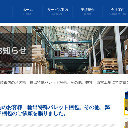
ホーム
サービス案内
実績紹介
会社案内
Home
Service
Work
Corporation
崎市内のお客様 輸出特殊パレット梱包。その他、弊社 西宮工場にて防錆
内のお客様 輸出特殊パレット梱包。その他、弊
ド梱包のご依頼を賜りました。