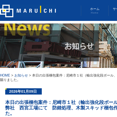
ホーム
サ
Home
HOME
>
お知らせ
>
本日の出張梱包案件：尼崎市１社（輸出強化段ボール、
賜りました。
2026年01月09日
本日の出張梱包案件：尼崎市１社（輸出強化段ボー
弊社 西宮工場にて 防錆処理、木製スキッド梱包
た。