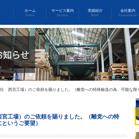
ホーム
サービス案内
実績紹介
会社案内
Home
Service
Work
Corporation
社 西宮工場）のご依頼を賜りました。（離党への特殊輸送の為、可能な限
西宮工場）のご依頼を賜りました。（離党への特
にというご要望）