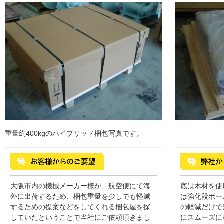
重量約400kgのハイブリッド梱包写真です。
大阪市内の機械メーカー様が、航空便にて海
底は木材を使
外に出荷するため、梱包重量を少しでも軽減
は強化段ボー
するための提案などをしてくれる梱包屋を探
の軽減だけで
していたということで当社にご依頼頂きまし
にスムーズに