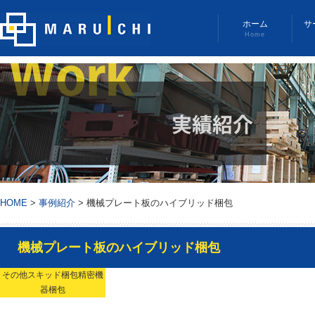
ホーム
サ
Home
HOME
>
事例紹介
>
機械プレート板のハイブリッド梱包
機械プレート板のハイブリッド梱包
その他スキッド梱包精密機
器梱包